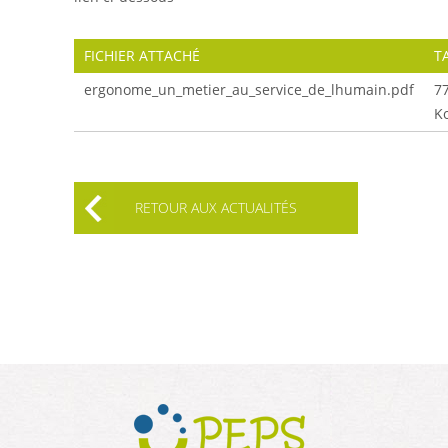
FICHIER ATTACHÉ
T
ergonome_un_metier_au_service_de_lhumain.pdf
7
K
RETOUR AUX ACTUALITÉS